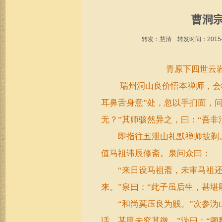
曹洞宗
转发：慧清 转发时间：2015-10
青原下四世云
瑞州洞山良价悟本禅师，会
耳鼻舌身意”处，忽以手扪面，
无？”其师骇然异之，曰：“吾非
即指往五泄山礼默禅师披剃。
值马祖讳辰修斋。泉问众曰：
“来日设马祖斋，未审马祖还来
来。”泉曰：“此子虽后生，甚堪
“和尚莫压良为贱。”次参沩山
话，某甲未究其微。”沩曰：“阇