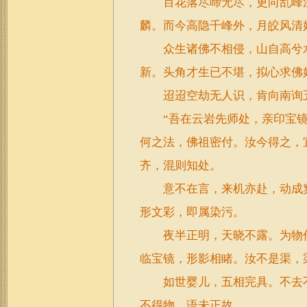
百花落尽啼无尽，更向乱峰深
麟。而今高隐千峰外，月皎风清
众生诸佛不相侵，山自高兮水
新。头角才生已不堪，拟心求佛
迢迢空劫无人识，肯向南询五
“吾在云岩先师处，亲印宝镜三
何之法，佛祖密付。汝今得之，
齐，混则知处。
意不在言，来机亦赴，动成窠
形文彩，即属染污。
夜半正明，天晓不露。为物作
临宝镜，形影相睹。汝不是渠，
如世婴儿，五相完具。不去不
不得物，语未正故。