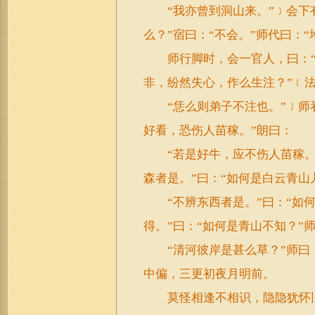
“我亦曾到洞山来。”﹞会下有
么？”宿曰：“不会。”师代曰：“
师行脚时，会一官人，曰：“三
非，纷然失心，作么生注？”﹝
“恁么则弟子不注也。”﹞师看
好看，恐伤人苗稼。”朗曰：
“若是好牛，应不伤人苗稼。”
森者是。”曰：“如何是白云青山
“不辨东西者是。”曰：“如何
得。”曰：“如何是青山不知？”
“清河彼岸是甚么草？”师曰：
中偏，三更初夜月明前。
莫怪相逢不相识，隐隐犹怀旧