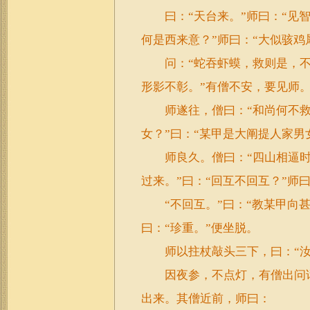
曰：“天台来。”师曰：“见智者
何是西来意？”师曰：“大似骇鸡
问：“蛇吞虾蟆，救则是，不救
形影不彰。”有僧不安，要见师
师遂往，僧曰：“和尚何不救取
女？”曰：“某甲是大阐提人家男
师良久。僧曰：“四山相逼时如
过来。”曰：“回互不回互？”师
“不回互。”曰：“教某甲向甚
曰：“珍重。”便坐脱。
师以拄杖敲头三下，曰：“汝
因夜参，不点灯，有僧出问话
出来。其僧近前，师曰：