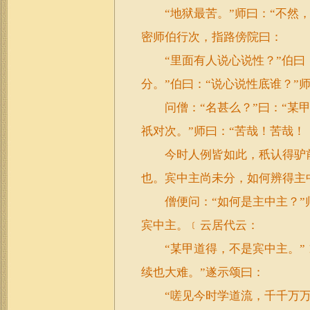
“地狱最苦。”师曰：“不然，
密师伯行次，指路傍院曰：
“里面有人说心说性？”伯曰：
分。”伯曰：“说心说性底谁？”师
问僧：“名甚么？”曰：“某甲。
祇对次。”师曰：“苦哉！苦哉！
今时人例皆如此，秖认得驴前
也。宾中主尚未分，如何辨得主
僧便问：“如何是主中主？”师
宾中主。﹝云居代云：
“某甲道得，不是宾中主。”﹞
续也大难。”遂示颂曰：
“嗟见今时学道流，千千万万