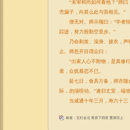
“未审和尚如何看他？”师曰：
壳漏子，向甚么处与吾相见。”
僧无对。师示颂曰：“学者恒
踪迹，努力殷勤空里步。”
乃命剃发、澡身、披衣，声钟
止。师忽开目谓众曰：
“出家人心不附物，是真修行
斋，众犹慕恋不已。
延七日，食具方备，师亦随众
际，勿须喧动。”遂归丈室，端
当咸通十年三月，寿六十三，
标签：
五灯会元
青原下四世
曹洞宗上