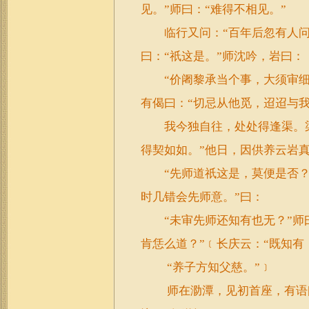
见。”师曰：“难得不相见。”
临行又问：“百年后忽有人问
曰：“祇这是。”师沈吟，岩曰：
“价阇黎承当个事，大须审细
有偈曰：“切忌从他觅，迢迢与
我今独自往，处处得逢渠。渠
得契如如。”他日，因供养云岩
“先师道祇这是，莫便是否？”师
时几错会先师意。”曰：
“未审先师还知有也无？”师曰
肯恁么道？”﹝长庆云：“既知有
“养子方知父慈。”﹞
师在泐潭，见初首座，有语