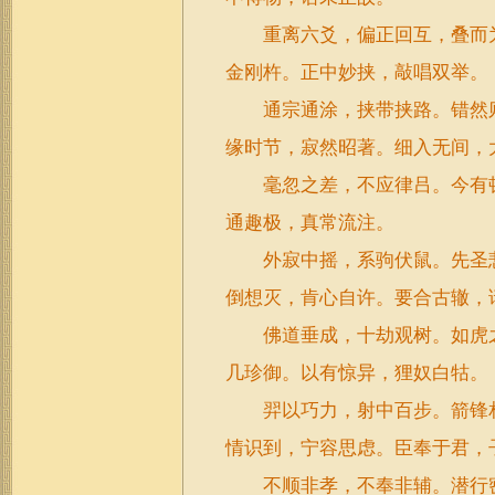
重离六爻，偏正回互，叠而为
金刚杵。正中妙挟，敲唱双举。
通宗通涂，挟带挟路。错然则
缘时节，寂然昭著。细入无间，
毫忽之差，不应律吕。今有顿
通趣极，真常流注。
外寂中摇，系驹伏鼠。先圣悲
倒想灭，肯心自许。要合古辙，
佛道垂成，十劫观树。如虎之
几珍御。以有惊异，狸奴白牯。
羿以巧力，射中百步。箭锋相
情识到，宁容思虑。臣奉
于
君，
不顺非孝，不奉非辅。潜行密