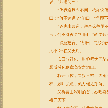
议。”师遂问曰：
“佛界道界即不问，祇如说佛
曰：“何不速道？”初曰：“争即
“道也未曾道，说甚么争即不得
言，何不引教？”初曰：“教道甚
“得意忘言。”初曰：“犹将教
大小？”初又无对。
次日忽迁化，时称师为问杀首
厥后盛化豫章高安之洞山。
权开五位，善接三根。大阐一
林。妙叶弘通，截万端之穿凿。
又得曹山深明的旨，妙唱嘉猷
播于天下。