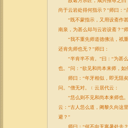
故诸方宗匠，咸共推尊之曰“曹
尚于云岩处得何指示？”师曰：“
“既不蒙指示，又用设斋作甚么
南泉，为甚么却与云岩设斋？”
“我不重先师道德佛法，祇重他
还肯先师也无？”师曰：
“半肯半不肯。”曰：“为甚么
也。”问：“欲见和尚本来师，如
师曰：“年牙相似，即无阻矣。
问。”僧无对。﹝云居代云：
“恁么则不见和尚本来师也。”
云：“古人恁么道，阇黎久向这里
避？”
师曰：“何不向无寒暑处去？”