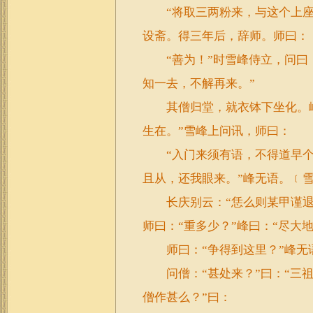
“将取三两粉来，与这个上座
设斋。得三年后，辞师。师曰：
“善为！”时雪峰侍立，问曰：
知一去，不解再来。”
其僧归堂，就衣钵下坐化。峰
生在。”雪峰上问讯，师曰：
“入门来须有语，不得道早个入
且从，还我眼来。”峰无语。﹝雪
长庆别云：“恁么则某甲谨退
师曰：“重多少？”峰曰：“尽大
师曰：“争得到这里？”峰无
问僧：“甚处来？”曰：“三祖
僧作甚么？”曰：