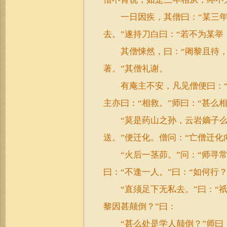
一日因疾，其僧曰：“某三年
去。”遂持刀白曰：“若不为某举
其僧悚然，曰：“阇黎且待，我
著。”其僧礼谢。
有庵主不安，凡见僧便曰：“
主亦曰：“相救。”师曰：“甚么
“莫是药山之孙，云岩嫡子么？
送。”便迁化。僧问：“亡僧迁化
“火后一茎茆。”问：“师寻常
曰：“不逢一人。”曰：“如何行？
“直须足下无私去。”曰：“祇
黎因甚颠倒？”曰：
“甚么处是学人颠倒？”师曰：