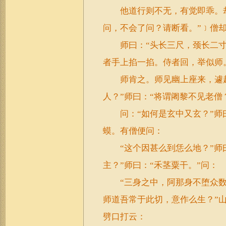
他道行则不无，有觉即乖。却
问，不会了问？请断看。”﹞僧却
师曰：“头长三尺，颈长二寸
者手上掐一掐。侍者回，举似师
师肯之。师见幽上座来，遽起
人？”师曰：“将谓阇黎不见老僧
问：“如何是玄中又玄？”师曰
蟆。有僧便问：
“这个因甚么到恁么地？”师曰
主？”师曰：“禾茎粟干。”问：
“三身之中，阿那身不堕众数？
师道吾常于此切，意作么生？”山
劈口打云：