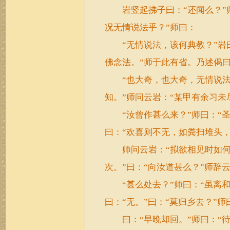
岩竖起拂子曰：“还闻么？”师
况无情说法乎？”师曰：
“无情说法，该何典教？”岩曰
佛念法。”师于此有省。乃述偈
“也大奇，也大奇，无情说法
知。”师问云岩：“某甲有余习未
“汝曾作甚么来？”师曰：“圣
曰：“欢喜则不无，如粪扫堆头，
师问云岩：“拟欲相见时如何？
次。”曰：“向汝道甚么？”师辞
“甚么处去？”师曰：“虽离和
曰：“无。”曰：“莫归乡去？”师
曰：“早晚却回。”师曰：“待