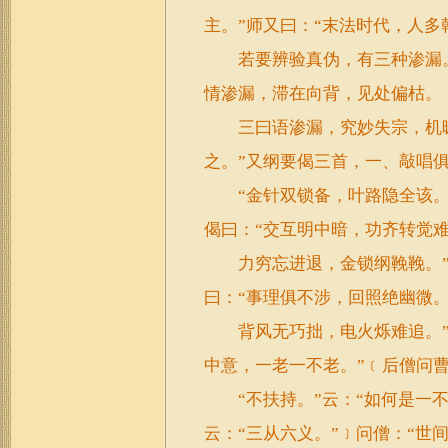
主。”师又曰：“末法时代，人多
若要辨验真伪，有三种渗漏。
情渗漏，滞在向背，见处偏枯。
三曰语渗漏，究妙失宗，机昧
之。”又纲要偈三首，一、敲唱
“金针双锁备，叶路隐全该。
偈曰：“交互明中暗，功齐转觉
力穷忘进退，金锁纲鞔鞔。”
曰：“事理俱不涉，回照绝幽微
背风无巧拙，电火烁难追。”
中意，一老一不老。”﹝后僧问曹
“不扶持。”云：“如何是一不
云：“三从六义。”﹞问僧：“世