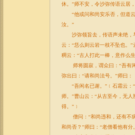
休。”师不安，令沙弥传语云居
“他或问和尚安乐否，但道云
汝。”
沙弥领旨去，传语声未绝，早
云：“恁么则云岩一枝不坠也。”
稠云：“古人打此一棒，意作么生
师将圆寂，谓众曰：“吾有
弥出曰：“请和尚法号。”师曰：
“吾闲名已谢。”﹝石霜云：“
师。”曹山云：“从古至今，无人
得。”﹞
僧问：“和尚违和，还有不病
和尚否？”师曰：“老僧看他有分