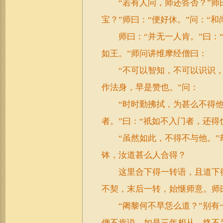
“若有人问，师还答否？”师曰
宝？”师曰：“便好休。”问：“和
师曰：“并无一人肯。”曰：“
如王。”师问讲维摩经僧曰：
“不可以智知，不可以识识，唤
作法身，早是赞也。”问：
“时时勤拂拭，为甚么不得他衣
者。”曰：“祇如不入门者，还得
“虽然如此，不得不与他。”却
钵，汝道甚么人合得？
这里合下得一转语，且道下得
不契，末后一转，始惬师意。师
“阇黎何不早恁么道？”别有
僧不肯说，如是三年相从，终不