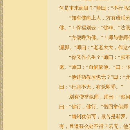
何是本来面目？”师曰：“不行鸟
“知有佛向上人，方有语话分。
佛。”﹝保福别云：“佛非。”法
“方便呼为佛。”﹞师与密师伯
漏脚。”师曰：“老老大大，作这
“你又作么生？”师曰：“脚不湿
来。”师曰：“自解依他。”曰：“
“他还指教汝也无？”曰：“允
曰：“行则不无，有觉即乖。”
别有僧举似师，师曰：“他何
曰：“佛行，佛行。”僧回举似师
“幽州犹似可，最苦是新罗。”
有，且道甚么处不得？若无，他