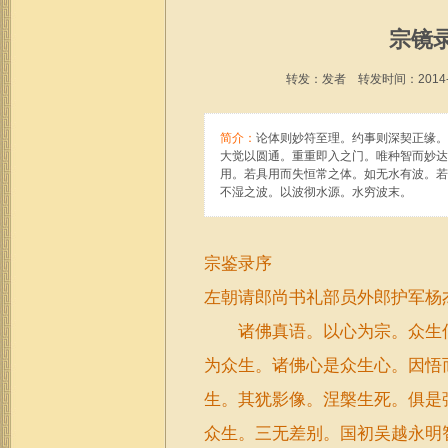
宗镜
转发：发者 转发时间：2014-07
简介：
论体则妙符至理。约事则深契正缘。
大觉以圆通。重重即入之门。唯种智而妙达
用。若具用而失恒常之体。如无水有波。若
不湿之波。以波彻水源。水穷波末。
宗鉴录序
左朝请郎尚书礼部员外郎护军杨
诸佛真语。以心为宗。众生信
为众生。诸佛心是众生心。因悟
生。其犹影像。涅槃生死。俱是
众生。三无差别。国初吴越永明