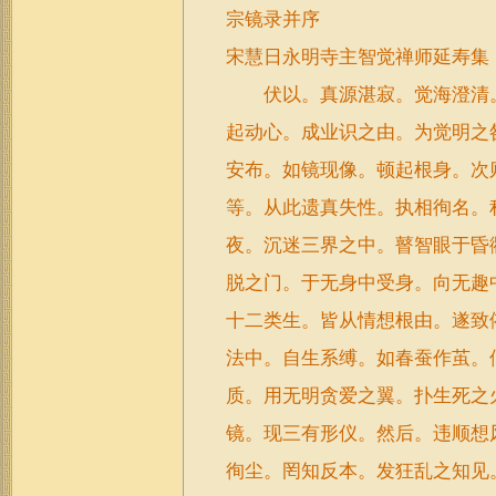
宗镜录并序
宋慧日永明寺主智觉禅师延寿集
伏以。真源湛寂。觉海澄清。
起动心。成业识之由。为觉明之
安布。如镜现像。顿起根身。次
等。从此遗真失性。执相徇名。
夜。沉迷三界之中。瞽智眼于昏
脱之门。于无身中受身。向无趣
十二类生。皆从情想根由。遂致
法中。自生系缚。如春蚕作茧。
质。用无明贪爱之翼。扑生死之
镜。现三有形仪。然后。违顺想
徇尘。罔知反本。发狂乱之知见