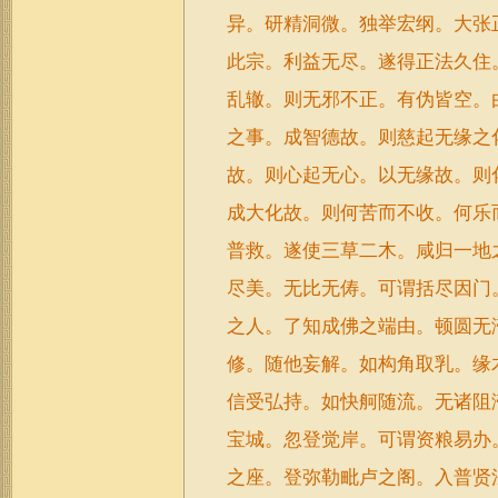
异。研精洞微。独举宏纲。大张
此宗。利益无尽。遂得正法久住
乱辙。则无邪不正。有伪皆空。
之事。成智德故。则慈起无缘之
故。则心起无心。以无缘故。则
成大化故。则何苦而不收。何乐
普救。遂使三草二木。咸归一地
尽美。无比无俦。可谓括尽因门
之人。了知成佛之端由。顿圆无
修。随他妄解。如构角取乳。缘
信受弘持。如快舸随流。无诸阻
宝城。忽登觉岸。可谓资粮易办
之座。登弥勒毗卢之阁。入普贤