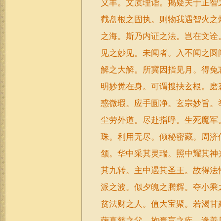
义丰。文质理诣。揭疑关于正智
截盘根之固执。则物我遇智火之
之海。斯乃内证之法。岂在文诠
见之妙见。未闻者。入不闻之圆
解之大解。所冀因指见月。得兔
明妙觉在身。可谓搜抉玄根。磨
惑微瑕。应手圆净。玄宗妙旨。
尘劳外道。尽赴指呼。生死魔军
珠。利用无尽。倾秘密藏。周济
颔。华中采其灵瑞。照中耀其神
其九转。主中遇其圣王。故得法
派之波。似夕魄之腾辉。夺小乘
贫法财之人。值大宝聚。若渴甘
萨真慈之父。抱膏肓之疾。逢善