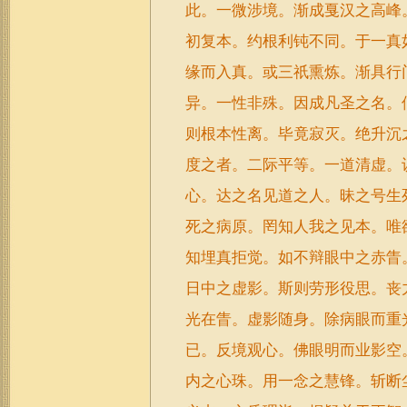
此。一微涉境。渐成戛汉之高峰
初复本。约根利钝不同。于一真
缘而入真。或三祇熏炼。渐具行
异。一性非殊。因成凡圣之名。
则根本性离。毕竟寂灭。绝升沉
度之者。二际平等。一道清虚。
心。达之名见道之人。昧之号生
死之病原。罔知人我之见本。唯
知埋真拒觉。如不辩眼中之赤眚
日中之虚影。斯则劳形役思。丧
光在眚。虚影随身。除病眼而重
已。反境观心。佛眼明而业影空
内之心珠。用一念之慧锋。斩断