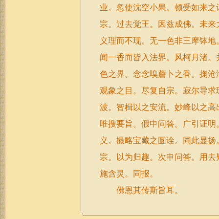
业。忽使沈空小果。顿受如来之
宗。过去觉王。因兹成佛。未来
义理而不现。无一色非三摩钵地
闻一香而皆入法界。风柯月渚。
色之界。念念嗅薝卜之香。掬沧
观象之目。尽复自宗。寂尔导求
波。智楫以之安流。妙峰以之高
唯搜要旨。假申问答。广引证明
义。撮略宝藏之圆诠。同此显扬
宗。以为归趣。次申问答。用去
施含灵。同报。
佛恩其传斯旨耳。