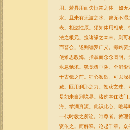
用。若具用而失恒常之体。如无
水。且未有无波之水。曾无不湿
表。相达性原。须知体用相成。
法之根元。搜诸缘之本末。则可
而普会。遂则编罗广义。撮略要
使难思教海。指掌而念念圆明。
永息驰求。犹觉树垂阴。全消影
于古镜之前。狂心顿歇。可以深
藏。匪用刹那之力。顿获玄珠。
是如来自到境界。诸佛本住法门
海。学洞真源。此识此心。唯尊
一代时教之所诠。唯尊者。教理
贤依之。而解释。论起千章。众