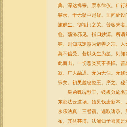
典。深达禅宗。禀奉律仪。广行
鉴录。于无疑中起疑。非问处设
施群生。彻祖门之关。普容来者
愈。荡涤邪见。指归妙源。所谓
鉴。则知戒定慧为诸善之宗。人
莫不信受。若以众生为鉴。则知
此而出。一切恶类莫不畏惮。善
寂。广大融通。无为无住。无修
宗矣。初吴越忠懿王。序之。秘
皇弟魏端献王。镂板分施名蓝
东都法云道场。始见钱唐新本。
永乐法真二三耆宿。遍取诸录。
布。其益甚博。法涌知予喜阅是