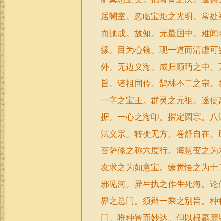
居闇室。忽临宝炬之光明。常处
而顿成。故知。无量国中。难闻
缘。目为心镜。现一道而清虚可
外。无边义海。咸归顾眄之中。
旨。诸祖同传。鹄林不二之宗。
一字之宝王。群灵之元祖。遂使
据。一心之海印。揩定圆宗。八
法义宗。转变无方。卷舒自在。
菩萨修之称六度行。海慧变之为
友求之为如意宝。缘觉悟之为十
邪见河。异生执之作生死海。论
界之总门。须辩一乘之别旨。种
门。唯种智而妙达。但以根羸靡